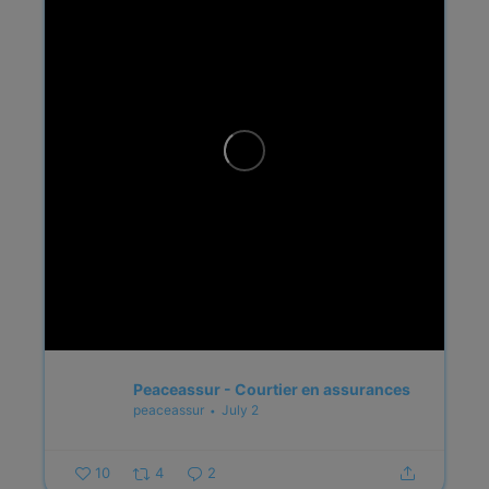
Peaceassur - Courtier en assurances
peaceassur
July 2
10
4
2