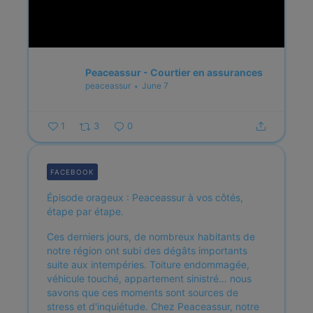
Peaceassur - Courtier en assurances
peaceassur
June 7
1
3
0
FACEBOOK
Épisode orageux : Peaceassur à vos côtés,
étape par étape.
Ces derniers jours, de nombreux habitants de
notre région ont subi des dégâts importants
suite aux intempéries. Toiture endommagée,
véhicule touché, appartement sinistré… nous
savons que ces moments sont sources de
stress et d'inquiétude.
Chez Peaceassur, notre