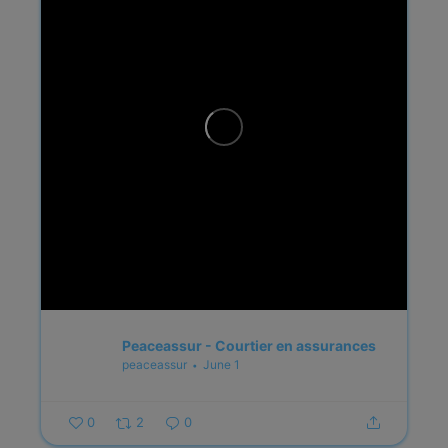
Peaceassur - Courtier en assurances
peaceassur
June 1
0
2
0