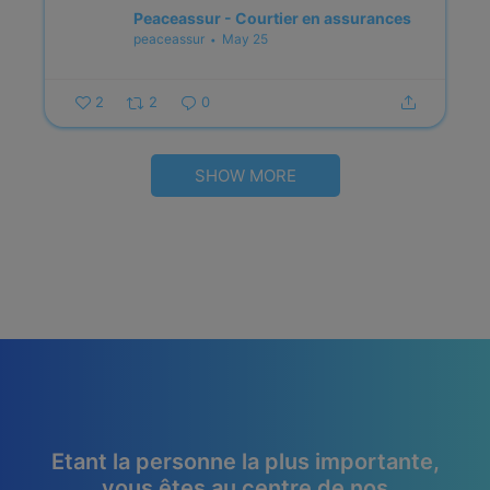
Peaceassur - Courtier en assurances
peaceassur
May 25
2
2
0
SHOW MORE
Etant la personne la plus importante,
vous êtes au centre de nos