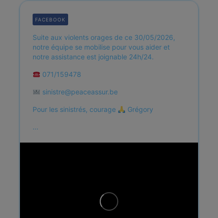
FACEBOOK
Suite aux violents orages de ce 30/05/2026,
notre équipe se mobilise pour vous aider et
notre assistance est joignable 24h/24.
071/159478
sinistre@peaceassur.be
Pour les sinistrés, courage
Grégory
...