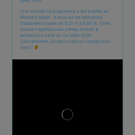
juillet 2026
Une nouvelle loi-programme a été publiée au
Moniteur belge : la taxe sur les opérations
d'assurance passe de 9,25 % à 9,60 %. Cette
hausse s'applique aux primes arrivant à
échéance à partir du 1er juillet 2026.
Concrètement, qu'est-ce que ça change pour
vous ?
...