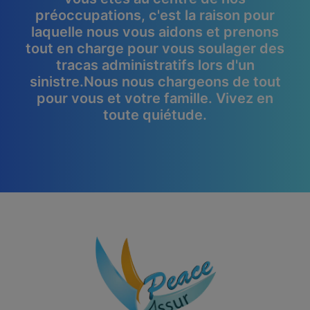
préoccupations, c'est la raison pour
laquelle nous vous aidons et prenons
tout en charge pour vous soulager des
tracas administratifs lors d'un
sinistre.Nous nous chargeons de tout
pour vous et votre famille. Vivez en
toute quiétude.