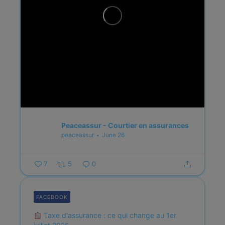
Peaceassur - Courtier en assurances
peaceassur
June 26
7
5
0
FACEBOOK
Taxe d'assurance : ce qui change au 1er