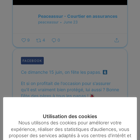
Peaceassur - Courtier en assurances
peaceassur
June 23
9
4
0
FACEBOOK
Ce dimanche 15 juin, on fête les papas.
Et si on profitait de l'occasion pour s'assurer
qu'il est vraiment bien protégé, lui aussi ?
Bonne
Fête des pères à tous les papas !
Notre assistance reste toujours disponible pour
les urgences.
071/159478
Utilisation des cookies
info@peaceassur.be
Nous utilisons des cookies pour améliorer votre
expérience, réaliser des statistiques d’audiences, vous
...
proposer des services adaptés à vos centres d’intérêt et