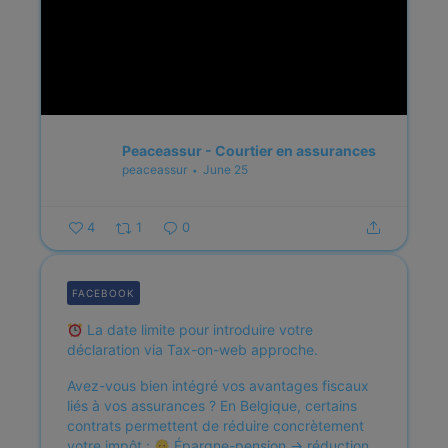
Peaceassur - Courtier en assurances
peaceassur
June 25
4
1
0
FACEBOOK
La date limite pour introduire votre
déclaration via Tax-on-web approche.
Avez-vous bien intégré vos avantages fiscaux
liés à vos assurances ?
En Belgique, certains
contrats permettent de réduire concrètement
votre impôt :
Épargne-pension → réduction