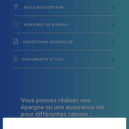
NOUS RENCONTRER
HORAIRES DE BUREAU
CONDITIONS GÉNÉRALES
DOCUMENTS UTILES
Vous pouvez réaliser une
épargne ou une assurance vie
pour différentes raisons :