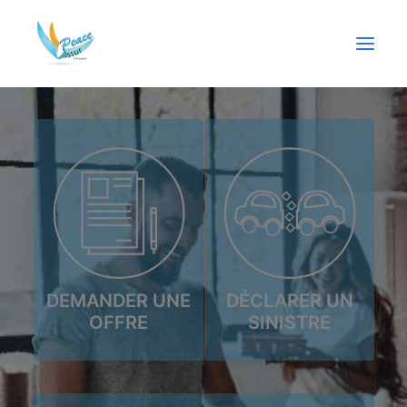
PARTICULIERS
PROFESSIONNELS
ÉPARGNE
CRÉDIT
DEMANDER UNE
DÉCLARER UN
ACTUALITÉS
OFFRE
SINISTRE
URGENCE
CONTACT