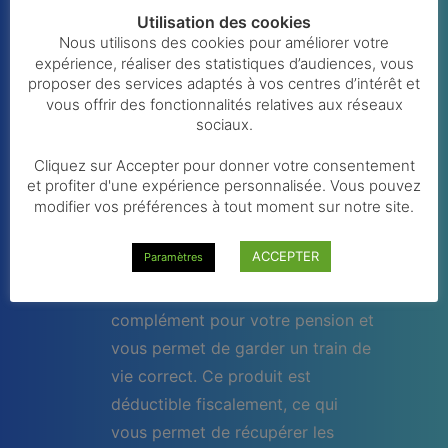
Utilisation des cookies
Pour bénéficier d'un avantage
Nous utilisons des cookies pour améliorer votre
fiscal
: Ce type de produit offre de
expérience, réaliser des statistiques d’audiences, vous
gros avantage en vous permettant
proposer des services adaptés à vos centres d’intérêt et
vous offrir des fonctionnalités relatives aux réseaux
de les déduire et d'avoir une
sociaux.
grosse diminution de vos impôts
grâce aux avantages fiscaux.
Cliquez sur Accepter pour donner votre consentement
et profiter d'une expérience personnalisée. Vous pouvez
modifier vos préférences à tout moment sur notre site.
Pour votre pension
: Vous êtes
vous-même le bénéficiaire. A l'âge
ACCEPTER
Paramètres
de la pension, vous recevez un
capital, lequel vous assure un
complément pour votre pension et
vous permet de garder un train de
vie correct. Ce produit est
déductible fiscalement, ce qui
vous permet de récupérer les