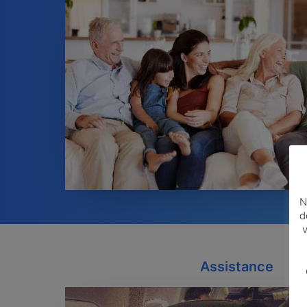
N
d
v
Assistance