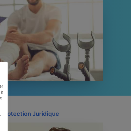
er
 à
ux
Protection Juridique
r