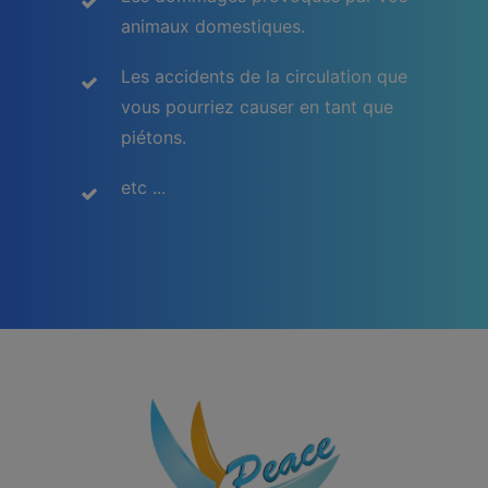
animaux domestiques.
Les accidents de la circulation que
vous pourriez causer en tant que
piétons.
etc ...